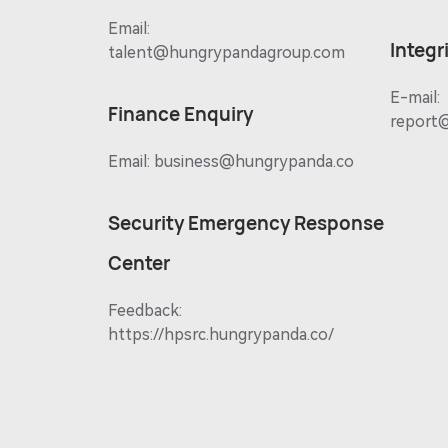
Email:
Integr
talent@hungrypandagroup.com
E-mail:
Finance Enquiry
report
Email:
business@hungrypanda.co
Security Emergency Response
Center
Feedback:
https://hpsrc.hungrypanda.co/