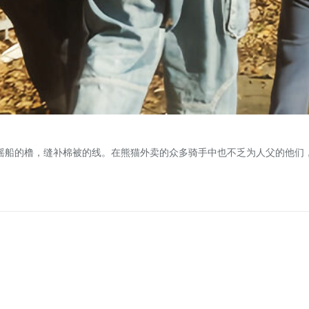
摇船的橹，缝补棉被的线。在熊猫外卖的众多骑手中也不乏为人父的他们