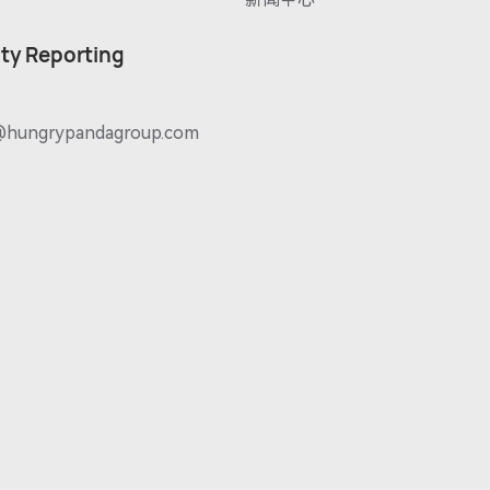
ity Reporting
@hungrypandagroup.com