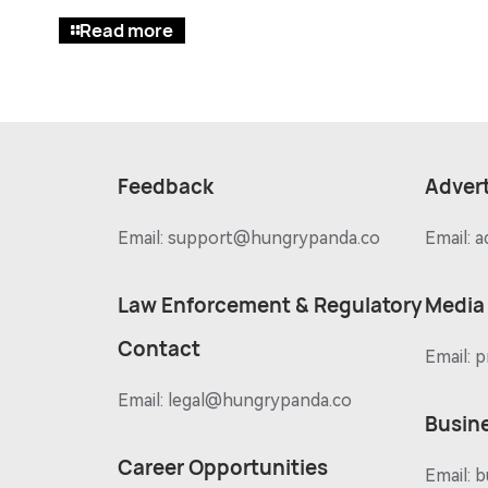
Read more
Feedback
Advert
Email:
support@hungrypanda.co
Email:
a
Law Enforcement & Regulatory
Media
Contact
Email:
p
Email:
legal@hungrypanda.co
Busin
Career Opportunities
Email:
b