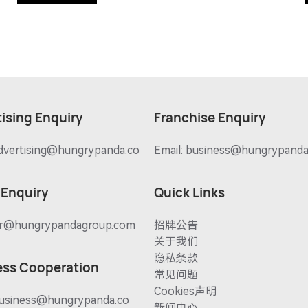
ising Enquiry
Franchise Enquiry
dvertising@hungrypanda.co
Email:
business@hungrypanda
 Enquiry
Quick Links
r@hungrypandagroup.com
招牌公告
关于我们
隐私条款
ess Cooperation
常见问题
Cookies声明
usiness@hungrypanda.co
新闻中心