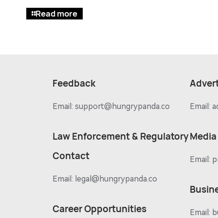
Read more
Feedback
Advert
Email:
support@hungrypanda.co
Email:
a
Law Enforcement & Regulatory
Media
Contact
Email:
p
Email:
legal@hungrypanda.co
Busin
Career Opportunities
Email:
b