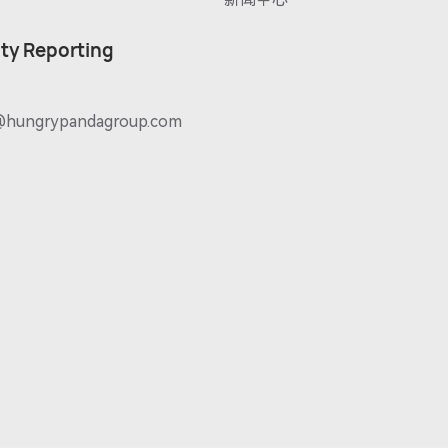
ity Reporting
@hungrypandagroup.com