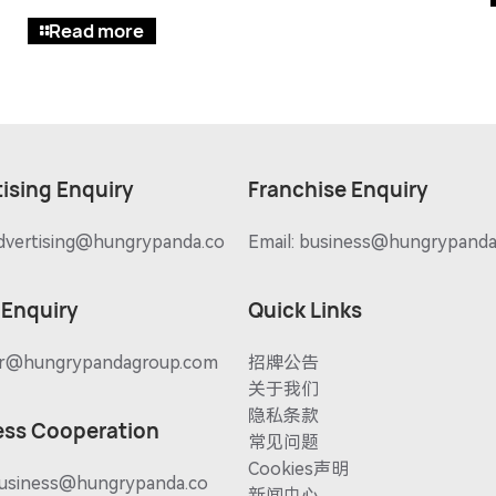
Read more
ising Enquiry
Franchise Enquiry
dvertising@hungrypanda.co
Email:
business@hungrypanda
 Enquiry
Quick Links
r@hungrypandagroup.com
招牌公告
关于我们
隐私条款
ess Cooperation
常见问题
Cookies声明
usiness@hungrypanda.co
新闻中心