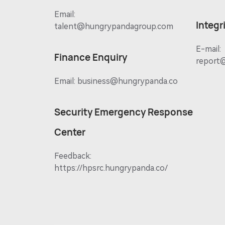
Email:
Integr
talent@hungrypandagroup.com
E-mail:
Finance Enquiry
report
Email:
business@hungrypanda.co
Security Emergency Response
Center
Feedback:
https://hpsrc.hungrypanda.co/