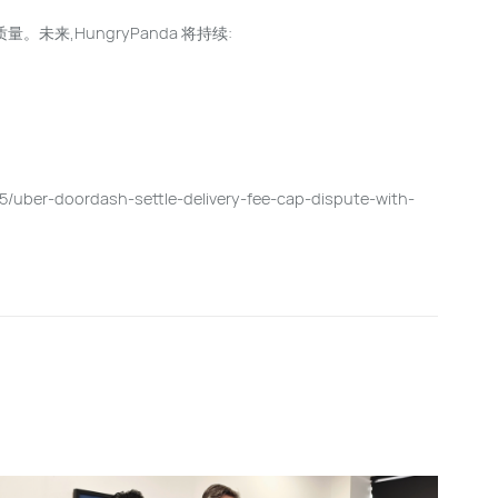
来,HungryPanda 将持续:
doordash-settle-delivery-fee-cap-dispute-with-