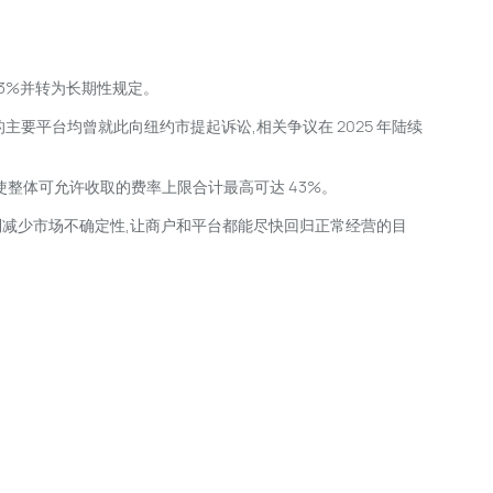
23%并转为长期性规定。
的主要平台均曾就此向纽约市提起诉讼,相关争议在 2025 年陆续
20%,使整体可允许收取的费率上限合计最高可达 43%。
以达到减少市场不确定性,让商户和平台都能尽快回归正常经营的目