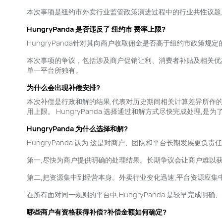
本次事项是纽约市外卖行业监管政策演进过程中的行业共性议题,而非 
HungryPanda 是否违反了 纽约市 费率上限?
HungryPanda针对其向商户收取佣金是否高于纽约市政策
本次事项的争议，包括涉及商户促销让利、消费者补贴及相关优
单一平台所独有。
为什么会出现补偿安排?
本次补偿是行政和解的结果,代表对历史期间相关计算差异所作的
用上限。 HungryPanda 选择通过和解方式尽快完成处
HungryPanda 为什么选择和解?
HungryPanda 认为,这是对商户、团队和平台长期发展更负责
第一,尽快为商户提供明确的处理结果。长期争议会让商户难以获
第二,把资源集中到经营本身。外卖行业变化迅速,平台资源应
在所有面对同一规则的平台中,HungryPanda 是较早完成明
哪些商户有资格获得补偿?补偿金额如何确定?