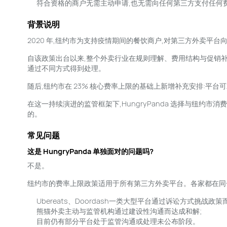
符合资格的商户无需主动申请,也无需向任何第三方支付任何
背景说明
2020 年,纽约市为支持疫情期间的餐饮商户,对第三方外卖平台向
自该政策出台以来,整个外卖行业在规则理解、费用结构与促销补贴的计
通过不同方式得到处理。
随后,纽约市在 23% 核心费率上限的基础上新增补充安排:平台可就可选的
在这一持续演进的监管框架下,HungryPanda 选择与纽约
的。
常见问题
这是 HungryPanda 单独面对的问题吗?
不是。
纽约市的费率上限政策适用于所有第三方外卖平台。各家都在同
Ubereats、Doordash一类大型平台通过诉讼方式挑战政策
熊猫外卖主动与监管机构通过建设性沟通而达成和解;
目前仍有部分平台处于监管沟通或处理未公布阶段。