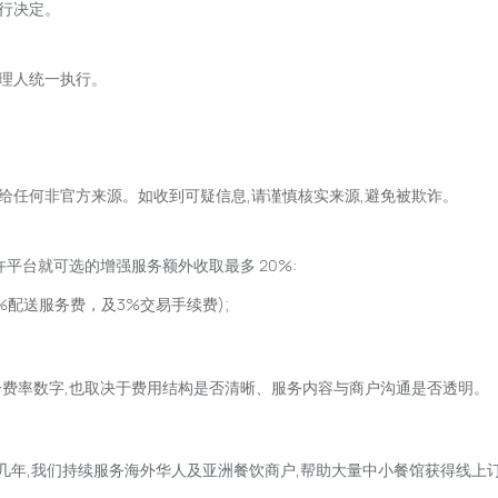
行决定。
理人统一执行。
给任何非官方来源。如收到可疑信息,请谨慎核实来源,避免被欺诈。
许平台就可选的增强服务额外收取最多 20%:
%配送服务费，及3%交易手续费);
一费率数字,也取决于费用结构是否清晰、服务内容与商户沟通是否透明。
。过去几年,我们持续服务海外华人及亚洲餐饮商户,帮助大量中小餐馆获得线